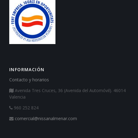
INFORMACIÓN
Contacto y horarios
Avenida Tres Cruces, 36 (Avenida del Automóvil). 46014
Valencia
960 252 824
comercial@nissanalmenar.com