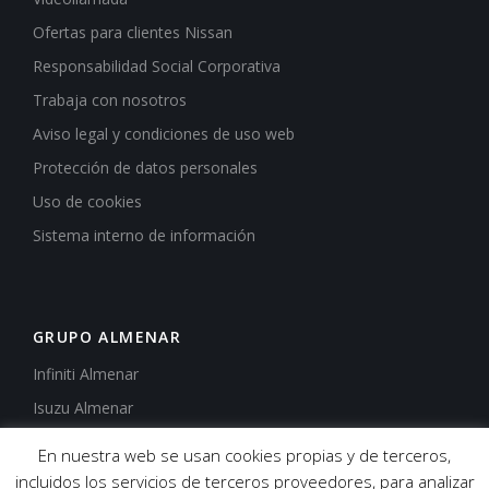
Ofertas para clientes Nissan
Responsabilidad Social Corporativa
Trabaja con nosotros
Aviso legal y condiciones de uso web
Protección de datos personales
Uso de cookies
Sistema interno de información
GRUPO ALMENAR
Infiniti Almenar
Isuzu Almenar
Mazda Almenar
En nuestra web se usan cookies propias y de terceros,
Carretillas Almenar
incluidos los servicios de terceros proveedores, para analizar