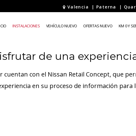
Valencia
|
Paterna
|
Quar
ECIO
INSTALACIONES
VEHÍCULO NUEVO
OFERTAS NUEVO
KM 0 Y S
isfrutar de una experienci
 cuentan con el Nissan Retail Concept, que perm
xperiencia en su proceso de información para la