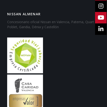
NISSAN ALMENAR
Concesionario oficial Nissan en Valencia, Paterna, Quart de
Poblet, Gandia, Dénia y Castellón