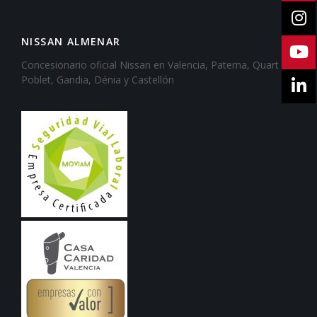
NISSAN ALMENAR
Concesionario oficial Nissan en Valencia, Paterna, Quart de
Poblet, Gandia, Dénia y Castellón