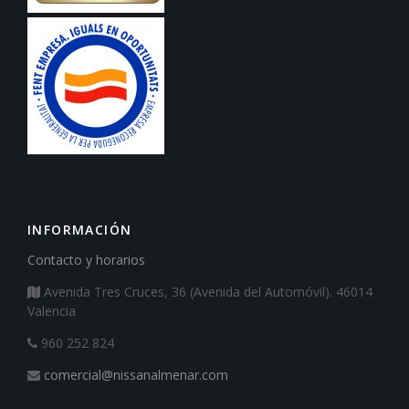
INFORMACIÓN
Contacto y horarios
Avenida Tres Cruces, 36 (Avenida del Automóvil). 46014
Valencia
960 252 824
comercial@nissanalmenar.com