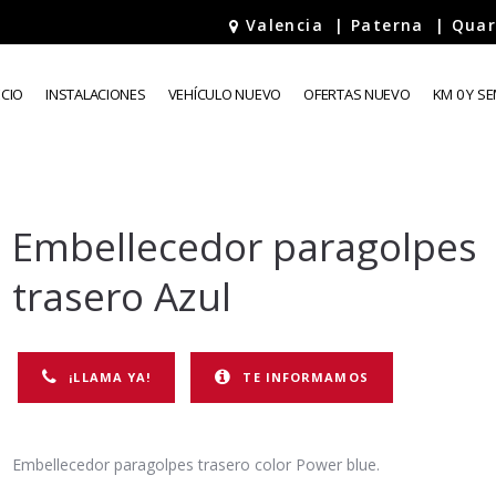
Valencia
|
Paterna
|
Quar
ECIO
INSTALACIONES
VEHÍCULO NUEVO
OFERTAS NUEVO
KM 0 Y S
Embellecedor paragolpes
trasero Azul
¡LLAMA YA!
TE INFORMAMOS
Embellecedor paragolpes trasero color Power blue.