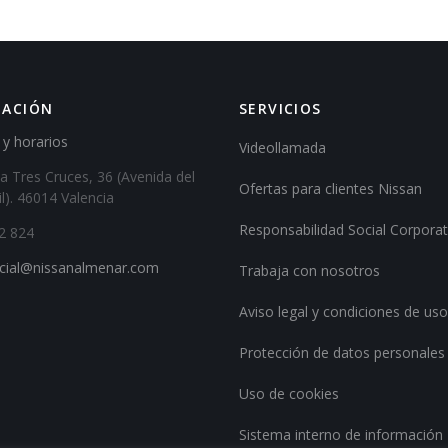
MACIÓN
SERVICIOS
 y horarios
Videollamada
a Tres Cruces, 36 (Avenida del
Ofertas para clientes Nissan
). 46014 Valencia
Responsabilidad Social Corporat
2 824
cial@nissanalmenar.com
Trabaja con nosotros
Aviso legal y condiciones de us
Protección de datos personales
Uso de cookies
Sistema interno de información