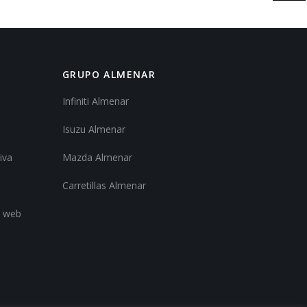
GRUPO ALMENAR
Infiniti Almenar
Isuzu Almenar
iva
Mazda Almenar
Carretillas Almenar
o web