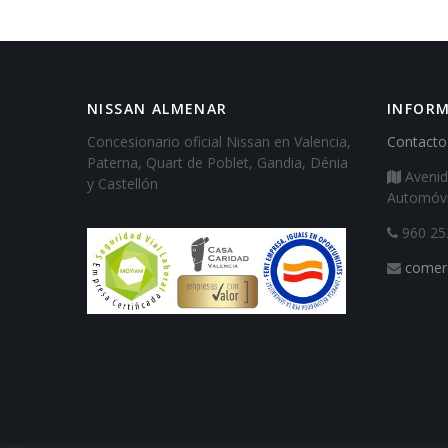
NISSAN ALMENAR
INFOR
Concesionario oficial Nissan en Valencia,
Contacto
Paterna, Quart de Poblet, Gandia, Dénia
Avenid
y Castellón
Automóvil
960 25
comer