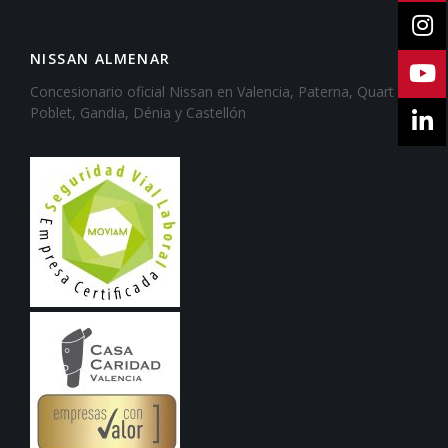
NISSAN ALMENAR
Concesionario oficial Nissan en Valencia, Paterna, Quart de
Poblet, Gandia, Dénia y Castellón