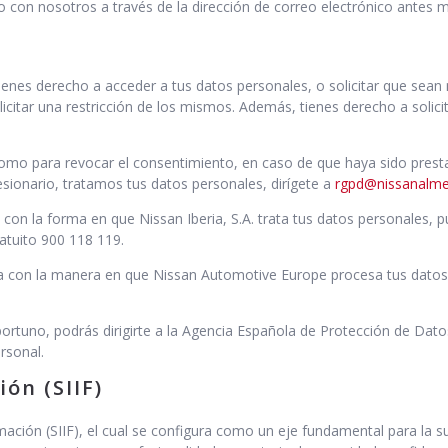
o con nosotros a través de la dirección de correo electrónico antes 
ienes derecho a acceder a tus datos personales, o solicitar que sea
icitar una restricción de los mismos. Además, tienes derecho a solic
como para revocar el consentimiento, en caso de que haya sido prestad
ionario, tratamos tus datos personales, dirígete a
rgpd@nissanalm
n con la forma en que Nissan Iberia, S.A. trata tus datos personales, 
ratuito 900 118 119.
ada con la manera en que Nissan Automotive Europe procesa tus datos
tuno, podrás dirigirte a la Agencia Española de Protección de Datos
rsonal.
ón (SIIF)
ción (SIIF), el cual se configura como un eje fundamental para la sup