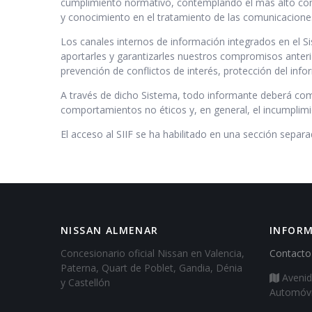
cumplimiento normativo, contemplando el más alto comp
y conocimiento en el tratamiento de las comunicaciones
Los canales internos de información integrados en el S
aportarles y garantizarles nuestros compromisos anterio
prevención de conflictos de interés, protección del info
A través de dicho Sistema, todo informante deberá comu
comportamientos no éticos y, en general, el incumplim
El acceso al SIIF se ha habilitado en una sección separ
NISSAN ALMENAR
INFOR
Concesionario oficial Nissan en Valencia,
Contacto
Paterna, Quart de Poblet, Gandia, Dénia
Avenid
y Castellón
Automóvil