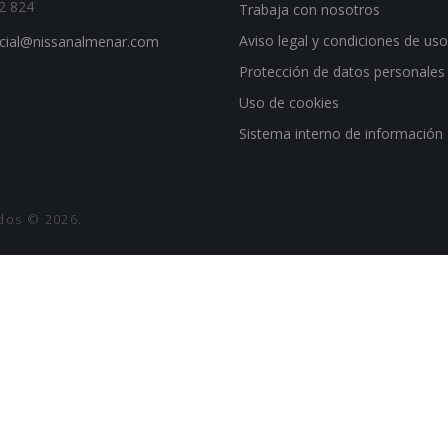
2 824
Trabaja con nosotros
Aviso legal y condiciones de us
cial@nissanalmenar.com
Protección de datos personales
Uso de cookies
Sistema interno de información
ados
© 2026.