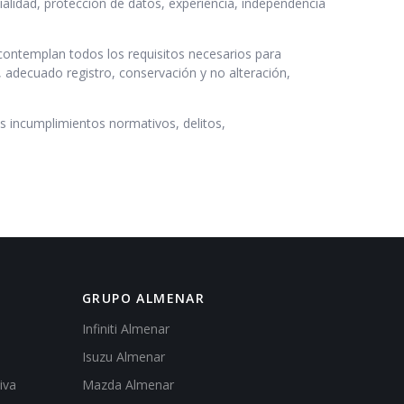
lidad, protección de datos, experiencia, independencia
contemplan todos los requisitos necesarios para
, adecuado registro, conservación y no alteración,
s incumplimientos normativos, delitos,
GRUPO ALMENAR
Infiniti Almenar
Isuzu Almenar
iva
Mazda Almenar