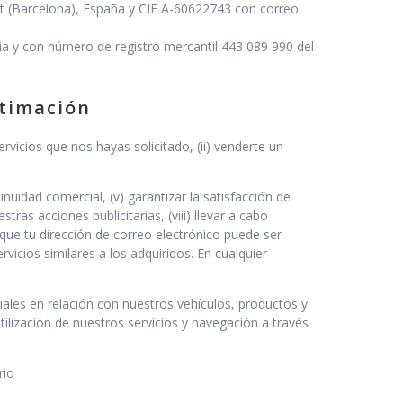
egat (Barcelona), España y CIF A-60622743 con correo
ia y con número de registro mercantil 443 089 990 del
itimación
rvicios que nos hayas solicitado, (ii) venderte un
nuidad comercial, (v) garantizar la satisfacción de
tras acciones publicitarias, (viii) llevar a cabo
que tu dirección de correo electrónico puede ser
vicios similares a los adquiridos. En cualquier
les en relación con nuestros vehículos, productos y
ilización de nuestros servicios y navegación a través
rio