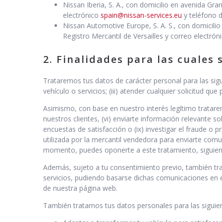
Nissan Iberia, S. A., con domicilio en avenida Gra
electrónico
spain@nissan-services.eu
y teléfono d
Nissan Automotive Europe, S. A. S., con domicili
Registro Mercantil de Versailles y correo electrón
2. Finalidades para las cuales
Trataremos tus datos de carácter personal para las siguie
vehículo o servicios; (iii) atender cualquier solicitud que
Asimismo, con base en nuestro interés legítimo trataremo
nuestros clientes, (vi) enviarte información relevante sobr
encuestas de satisfacción o (ix) investigar el fraude o
utilizada por la mercantil vendedora para enviarte comun
momento, puedes oponerte a este tratamiento, siguiend
Además, sujeto a tu consentimiento previo, también tr
servicios, pudiendo basarse dichas comunicaciones en el
de nuestra página web.
También tratamos tus datos personales para las siguient