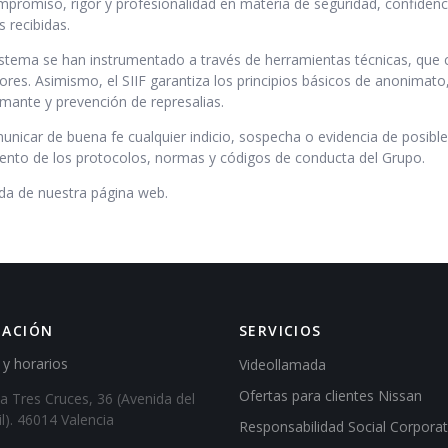
romiso, rigor y profesionalidad en materia de seguridad, confidencia
 recibidas.
istema se han instrumentado a través de herramientas técnicas, que 
res. Asimismo, el SIIF garantiza los principios básicos de anonimato
rmante y prevención de represalias.
nicar de buena fe cualquier indicio, sospecha o evidencia de posible
iento de los protocolos, normas y códigos de conducta del Grupo.
ada de nuestra página web.
MACIÓN
SERVICIOS
 y horarios
Videollamada
Ofertas para clientes Nissan
a Tres Cruces, 36 (Avenida del
). 46014 Valencia
Responsabilidad Social Corporat