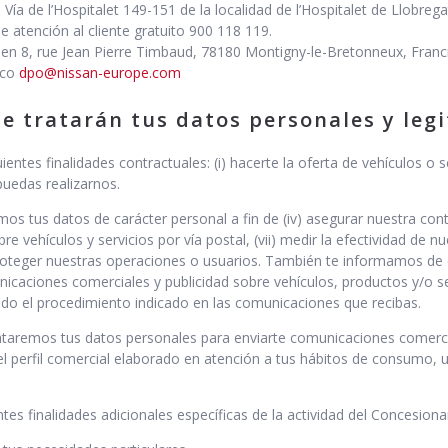
n Vía de l’Hospitalet 149-151 de la localidad de l’Hospitalet de Llobr
e atención al cliente gratuito 900 118 119.
o en 8, rue Jean Pierre Timbaud, 78180 Montigny-le-Bretonneux, Franc
ico
dpo@nissan-europe.com
 se tratarán tus datos personales y leg
ntes finalidades contractuales: (i) hacerte la oferta de vehículos o se
 puedas realizarnos.
s tus datos de carácter personal a fin de (iv) asegurar nuestra conti
e vehículos y servicios por vía postal, (vii) medir la efectividad de nues
 proteger nuestras operaciones o usuarios. También te informamos de 
icaciones comerciales y publicidad sobre vehículos, productos y/o ser
o el procedimiento indicado en las comunicaciones que recibas.
ataremos tus datos personales para enviarte comunicaciones comercia
 perfil comercial elaborado en atención a tus hábitos de consumo, ut
es finalidades adicionales específicas de la actividad del Concesiona