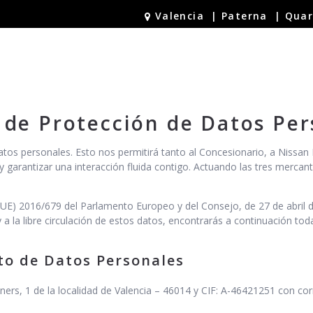
Valencia
|
Paterna
|
Quar
ECIO
INSTALACIONES
VEHÍCULO NUEVO
OFERTAS NUEVO
KM 0 Y S
 de Protección de Datos Per
tos personales. Esto nos permitirá tanto al Concesionario, a Nissan
y garantizar una interacción fluida contigo. Actuando las tres merc
E) 2016/679 del Parlamento Europeo y del Consejo, de 27 de abril de 
 a la libre circulación de estos datos, encontrarás a continuación t
to de Datos Personales
ainers, 1 de la localidad de Valencia – 46014 y CIF: A-46421251 con co