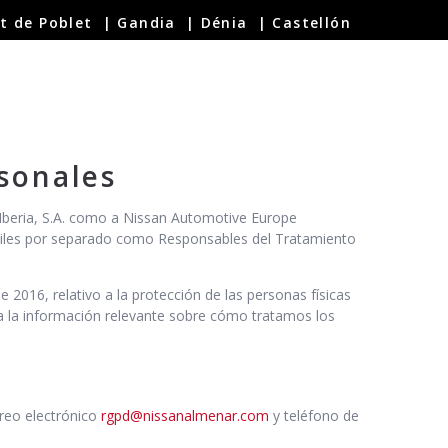
t de Poblet
|
Gandia
|
Dénia
|
Castellón
EMINUEVO
EMPRESAS
SERVICIOS
INFINITI
NOTICIAS
sonales
 Iberia, S.A. como a Nissan Automotive Europe
antiles por separado como Responsables del Tratamiento
2016, relativo a la protección de las personas físicas
oda la información relevante sobre cómo tratamos los
rreo electrónico
rgpd@nissanalmenar.com
y teléfono de