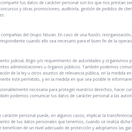
ompartir tus datos de carácter personal son los que nos prestan serv
concursos y otras promociones, auditoría, gestión de pedidos de cliente
es.
compañías del Grupo Nissan. En caso de una fusión, reorganización,
respondiente cuando ello sea necesario para el buen fin de la operac
nto judicial, litigio y/o requerimiento de autoridades y organismos p
ntes administraciones u órganos públicos. También podemos comunic
ación de la ley u otros asuntos de relevancia pública, en la medida en
mente esté permitido, y en la medida en que sea posible le informar
zonablemente necesaria para proteger nuestros derechos, hacer cumpl
mbién podemos comunicar tus datos de carácter personal a las autori
arácter personal puede, en algunos casos, implicar la transferencia
amiento de tus datos personales que tenemos, cuando se realiza dich
 se beneficien de un nivel adecuado de protección y adoptamos las g