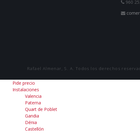
960 25
comer
Rafael Almenar, S. A. Todos los derechos reserv
Pide precio
Instalaciones
Valencia
Paterna
Quart de Poblet
Gandia
Dénia
Castellón